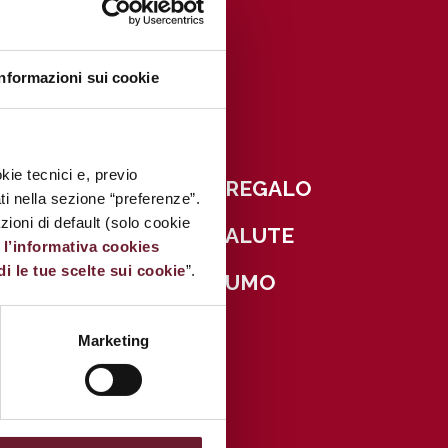
NEGOZI
Informazioni sui cookie
ABBIGLIAMENTO
BENI PER LA CASA
kie tecnici e, previo
URA, TEMPO LIBERO, REGALO
ati nella sezione “preferenze”.
oni di default (solo cookie
RA DELLA PERSONA, SALUTE
e
l’informativa cookies
di le tue scelte sui cookie
”.
LETTRONICA DI CONSUMO
IPERMERCATO
Marketing
RISTORAZIONE
SERVIZI