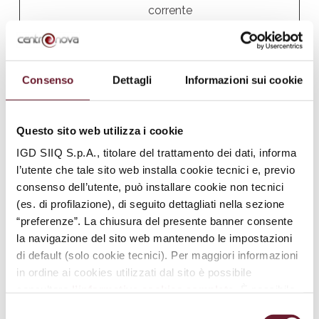
corrente
rc::a
Google
Questo cookie è
Persist
usato per
ente
distinguere tra
Consenso
Dettagli
Informazioni sui cookie
umani e robot.
Questo è utile per
il sito web, al fine
Questo sito web utilizza i cookie
di rendere validi
IGD SIIQ S.p.A., titolare del trattamento dei dati, informa
rapporti sull'uso
l’utente che tale sito web installa cookie tecnici e, previo
del sito.
consenso dell’utente, può installare cookie non tecnici
rc::b
Google
Questo cookie è
Sessio
(es. di profilazione), di seguito dettagliati nella sezione
usato per
ne
“preferenze”. La chiusura del presente banner consente
distinguere tra
la navigazione del sito web mantenendo le impostazioni
umani e robot.
di default (solo cookie tecnici). Per maggiori informazioni
rc::c
Google
Questo cookie è
Sessio
in ordine ai cookies utilizzati dal sito è possibile
usato per
ne
consultare
l’informativa cookies completa
. È possibile,
distinguere tra
in ogni momento, gestire le preferenze di seguito
Selezione