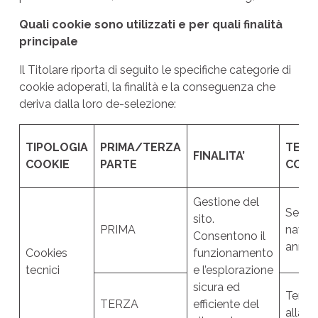
Quali cookie sono utilizzati e per quali finalità
principale
Il Titolare riporta di seguito le specifiche categorie di
cookie adoperati, la finalità e la conseguenza che
deriva dalla loro de-selezione:
TIPOLOGIA
PRIMA/TERZA
TEMPI
FINALITA’
COOKIE
PARTE
CONS
Gestione del
Sessio
sito.
PRIMA
naviga
Consentono il
anno
Cookies
funzionamento
tecnici
e l’esplorazione
sicura ed
Termi
TERZA
efficiente del
alla t