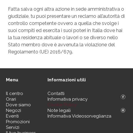
Fatta salva ogni altra azione in sede amministrativa o
giudiziale, tu puoi presentare un reclamo all’autorità di
controllo competente ovvero a quella che svolge i
suoi compiti ed esercita i suoi poteri in Italia dove hai
la tua residenza abituale o lavori o se diverso nello
Stato membro dove è avvenuta la violazione del
Regolamento (UE) 2016/679.
Menu
Informazioni utili
Il centro
Contatti
Orari
Informativa privacy
Dove siamo
Cookie Policy
Negozi
Note legali
Eventi
Informativa Videosorveglianza
Promozioni
Servizi
Il tuo business