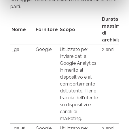
parti.
Durata
massima
Nome
Fornitore
Scopo
di
archiviazio
_ga
Google
Utilizzato per
2 anni
inviare dati a
Google Analytics
in merito al
dispositivo e al
comportamento
dell'utente. Tiene
traccia dell'utente
su dispositivi e
canali di
marketing.
_ga_#
Google
Utilizzato per
2 anni