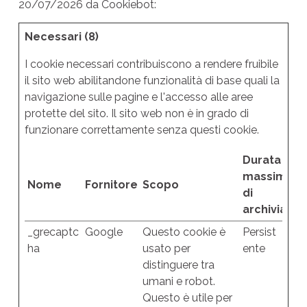
20/07/2026 da
Cookiebot
:
Necessari (8)
I cookie necessari contribuiscono a rendere fruibile
il sito web abilitandone funzionalità di base quali la
navigazione sulle pagine e l'accesso alle aree
protette del sito. Il sito web non è in grado di
funzionare correttamente senza questi cookie.
Durata
massima
Nome
Fornitore
Scopo
di
archiviazio
_grecaptc
Google
Questo cookie è
Persist
ha
usato per
ente
distinguere tra
umani e robot.
Questo è utile per