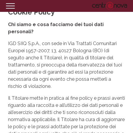
Cookie Policy
HOMEPAGE
Chi siamo e cosa facciamo dei tuoi dati
IL CENTRO
personali?
ORARI
IGD SIIQ S.p.A., con sede in Via Trattati Comunitari
Europei 1957-2007, 13, 40127 Bologna (BO) (di
COME RAGGIUNGERCI
seguito anche Il Titolare), in qualità di titolare del
PROMOZIONI
trattamento, si preoccupa della riservatezza dei tuoi
dati personali e di garantire ad essi la protezione
NEGOZI
necessaria da ogni evento che possa metterli a
rischio di violazione.
EVENTI
Il Titolare mette in pratica al fine policy e prassi aventi
SERVIZI
riguardo alla raccolta e all’utilizzo dei dati personali e
IL TUO BUSINESS AL CENTRO
all’esercizio dei diritti che ti sono riconosciuti dalla
normativa applicabile. Il Titolare ha cura di aggiornare
CONTATTI
le policy e le prassi adottate per la protezione dei