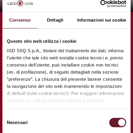
Vedi tutte le promozioni
N
Consenso
Dettagli
Informazioni sui cookie
NEGOZI
Questo sito web utilizza i cookie
Scopri tutto lo shopping che ti aspetta in
IGD SIIQ S.p.A., titolare del trattamento dei dati, informa
Galleria
l’utente che tale sito web installa cookie tecnici e, previo
consenso dell’utente, può installare cookie non tecnici
(es. di profilazione), di seguito dettagliati nella sezione
“preferenze”. La chiusura del presente banner consente
la navigazione del sito web mantenendo le impostazioni
di default (solo cookie tecnici). Per maggiori informazioni
in ordine ai cookies utilizzati dal sito è possibile
consultare
l’informativa cookies completa
. È possibile,
in ogni momento, gestire le preferenze di seguito
Selezione
mediante il link “
rivedi le tue scelte sui cookie
”.
Necessari
del
consenso