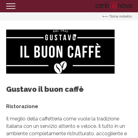
Torna indietro
HOMEPAGE
IL CENTRO
ORARI
COME RAGGIUNGERCI
PROMOZIONI
NEGOZI
Gustavo il buon caffè
EVENTI
SERVIZI
Ristorazione
IL TUO BUSINESS AL CENTRO
Il meglio della caffetteria come vuole la tradizione
CONTATTI
italiana con un servizio attento e veloce. Il tutto in un
ambiente completamente ristrutturato, accogliente e