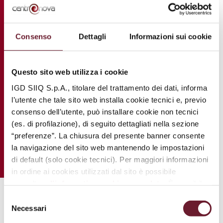
Consenso
Dettagli
Informazioni sui cookie
Questo sito web utilizza i cookie
IGD SIIQ S.p.A., titolare del trattamento dei dati, informa
l’utente che tale sito web installa cookie tecnici e, previo
consenso dell’utente, può installare cookie non tecnici
(es. di profilazione), di seguito dettagliati nella sezione
“preferenze”. La chiusura del presente banner consente
la navigazione del sito web mantenendo le impostazioni
di default (solo cookie tecnici). Per maggiori informazioni
in ordine ai cookies utilizzati dal sito è possibile
consultare
l’informativa cookies completa
. È possibile,
in ogni momento, gestire le preferenze di seguito
Selezione
.
mediante il link “
rivedi le tue scelte sui cookie
”.
Necessari
del
consenso