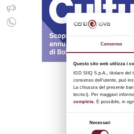
IL TUO BUSINESS AL CENTRO
CONTATTI
Consenso
Questo sito web utilizza i c
IGD SIIQ S.p.A., titolare del 
consenso dell’utente, può inst
La chiusura del presente ban
tecnici). Per maggiori informa
completa
. È possibile, in og
Selezione
Necessari
del
consenso