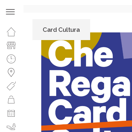
Card Cultura
HOMEPAGE
IL CENTRO
ORARI
COME RAGGIUNGERCI
PROMOZIONI
NEGOZI
EVENTI
SERVIZI