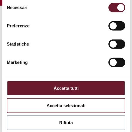
Selezione
mediante il link “
rivedi le tue scelte sui cookie
”.
Necessari
del
consenso
.
Preferenze
Statistiche
Marketing
Accetta tutti
Accetta selezionati
Rifiuta