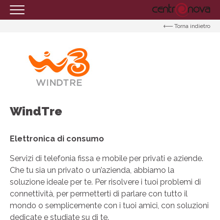
Torna indietro
HOMEPAGE
IL CENTRO
ORARI
COME RAGGIUNGERCI
PROMOZIONI
WindTre
NEGOZI
Elettronica di consumo
EVENTI
Servizi di telefonia fissa e mobile per privati e aziende.
SERVIZI
Che tu sia un privato o un’azienda, abbiamo la
IL TUO BUSINESS AL CENTRO
soluzione ideale per te. Per risolvere i tuoi problemi di
connettività, per permetterti di parlare con tutto il
CONTATTI
mondo o semplicemente con i tuoi amici, con soluzioni
dedicate e studiate su di te.