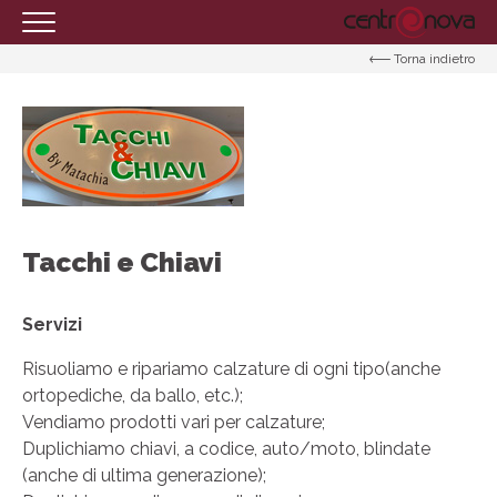
Torna indietro
HOMEPAGE
IL CENTRO
ORARI
COME RAGGIUNGERCI
PROMOZIONI
Tacchi e Chiavi
NEGOZI
Servizi
EVENTI
SERVIZI
Risuoliamo e ripariamo calzature di ogni tipo(anche
ortopediche, da ballo, etc.);
IL TUO BUSINESS AL CENTRO
Vendiamo prodotti vari per calzature;
Duplichiamo chiavi, a codice, auto/moto, blindate
CONTATTI
(anche di ultima generazione);