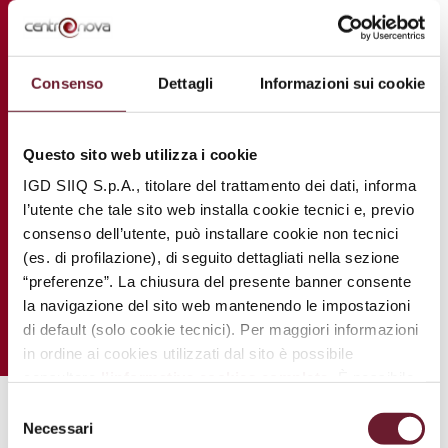
Consenso
Dettagli
Informazioni sui cookie
Questo sito web utilizza i cookie
IGD SIIQ S.p.A., titolare del trattamento dei dati, informa
l’utente che tale sito web installa cookie tecnici e, previo
consenso dell’utente, può installare cookie non tecnici
(es. di profilazione), di seguito dettagliati nella sezione
“preferenze”. La chiusura del presente banner consente
la navigazione del sito web mantenendo le impostazioni
di default (solo cookie tecnici). Per maggiori informazioni
in ordine ai cookies utilizzati dal sito è possibile
consultare
l’informativa cookies completa
. È possibile,
in ogni momento, gestire le preferenze di seguito
Selezione
mediante il link “
rivedi le tue scelte sui cookie
”.
.
Necessari
del