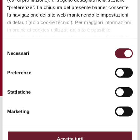
“preferenze”. La chiusura del presente banner consente
la navigazione del sito web mantenendo le impostazioni
di default (solo cookie tecnici). Per maggiori informazioni
in ordine ai cookies utilizzati dal sito è possibile
consultare
l’informativa cookies completa
. È possibile,
in ogni momento, gestire le preferenze di seguito
Selezione
mediante il link “
rivedi le tue scelte sui cookie
”.
Necessari
del
consenso
Preferenze
Statistiche
Marketing
.
Accetta tutti