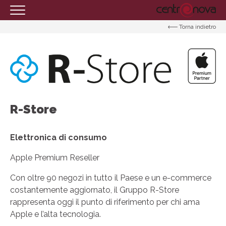
Torna indietro
HOMEPAGE
IL CENTRO
ORARI
COME RAGGIUNGERCI
R-Store
PROMOZIONI
NEGOZI
Elettronica di consumo
EVENTI
Apple Premium Reseller
SERVIZI
Con oltre 90 negozi in tutto il Paese e un e-commerce
IL TUO BUSINESS AL CENTRO
costantemente aggiornato, il Gruppo R-Store
rappresenta oggi il punto di riferimento per chi ama
CONTATTI
Apple e l’alta tecnologia.