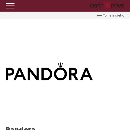
Torna indietro
HOMEPAGE
IL CENTRO
ORARI
COME RAGGIUNGERCI
PROMOZIONI
NEGOZI
EVENTI
SERVIZI
IL TUO BUSINESS AL CENTRO
CONTATTI
Pandora