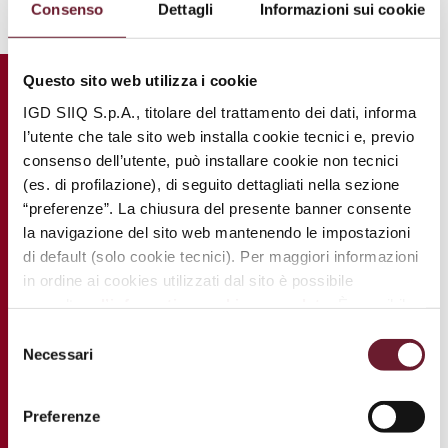
Consenso
Dettagli
Informazioni sui cookie
Questo sito web utilizza i cookie
IGD SIIQ S.p.A., titolare del trattamento dei dati, informa
l’utente che tale sito web installa cookie tecnici e, previo
consenso dell’utente, può installare cookie non tecnici
(es. di profilazione), di seguito dettagliati nella sezione
“preferenze”. La chiusura del presente banner consente
la navigazione del sito web mantenendo le impostazioni
di default (solo cookie tecnici). Per maggiori informazioni
in ordine ai cookies utilizzati dal sito è possibile
consultare
l’informativa cookies completa
. È possibile,
in ogni momento, gestire le preferenze di seguito
Selezione
mediante il link “
rivedi le tue scelte sui cookie
”.
Necessari
del
consenso
Preferenze