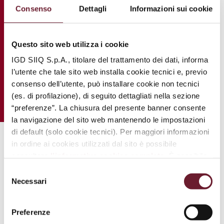
Consenso
Dettagli
Informazioni sui cookie
Questo sito web utilizza i cookie
IGD SIIQ S.p.A., titolare del trattamento dei dati, informa
l’utente che tale sito web installa cookie tecnici e, previo
consenso dell’utente, può installare cookie non tecnici
(es. di profilazione), di seguito dettagliati nella sezione
“preferenze”. La chiusura del presente banner consente
la navigazione del sito web mantenendo le impostazioni
di default (solo cookie tecnici). Per maggiori informazioni
in ordine ai cookies utilizzati dal sito è possibile
.
consultare
l’informativa cookies completa
. È possibile,
in ogni momento, gestire le preferenze di seguito
Selezione
mediante il link “
rivedi le tue scelte sui cookie
”.
Necessari
del
consenso
Original
Preferenze
Marines