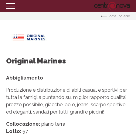
Torna indietro
HOMEPAGE
IL CENTRO
ORARI
COME RAGGIUNGERCI
Original Marines
PROMOZIONI
NEGOZI
Abbigliamento
EVENTI
Produzione e distribuzione di abiti casual e sportivi per
tutta la famiglia puntando sul miglior rapporto qualita’
SERVIZI
prezzo possibile, giacche, polo, jeans, scarpe sportive
ed eleganti, sandali per tutti, grandi e piccini!
IL TUO BUSINESS AL CENTRO
CONTATTI
Collocazione:
piano terra
Lotto:
57