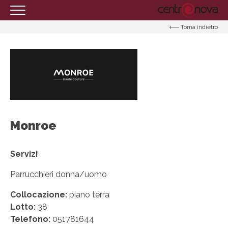
Torna indietro
HOMEPAGE
IL CENTRO
ORARI
COME RAGGIUNGERCI
PROMOZIONI
Monroe
NEGOZI
EVENTI
Servizi
SERVIZI
Parrucchieri donna/uomo
IL TUO BUSINESS AL CENTRO
Collocazione:
piano terra
Lotto:
CONTATTI
38
Telefono:
051781644