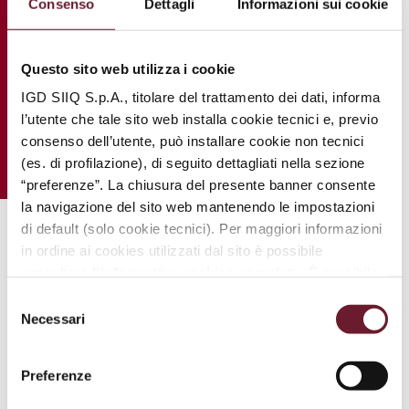
Consenso
Dettagli
Informazioni sui cookie
Questo sito web utilizza i cookie
IGD SIIQ S.p.A., titolare del trattamento dei dati, informa
l’utente che tale sito web installa cookie tecnici e, previo
consenso dell’utente, può installare cookie non tecnici
(es. di profilazione), di seguito dettagliati nella sezione
“preferenze”. La chiusura del presente banner consente
la navigazione del sito web mantenendo le impostazioni
di default (solo cookie tecnici). Per maggiori informazioni
.
in ordine ai cookies utilizzati dal sito è possibile
consultare
l’informativa cookies completa
. È possibile,
in ogni momento, gestire le preferenze di seguito
Selezione
mediante il link “
rivedi le tue scelte sui cookie
”.
Necessari
del
consenso
Preferenze