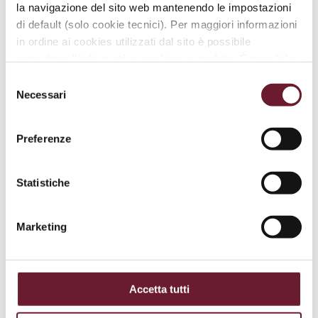
la navigazione del sito web mantenendo le impostazioni
Scopri
di default (solo cookie tecnici). Per maggiori informazioni
in ordine ai cookies utilizzati dal sito è possibile
consultare
l’informativa cookies completa
. È possibile,
in ogni momento, gestire le preferenze di seguito
Selezione
mediante il link “
rivedi le tue scelte sui cookie
”.
Necessari
del
consenso
Preferenze
Statistiche
Marketing
.
VAI ALLA MAPPA DEL CENTRO
Accetta tutti