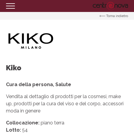
Torna indietro
HOMEPAGE
IL CENTRO
ORARI
COME RAGGIUNGERCI
PROMOZIONI
Kiko
NEGOZI
Cura della persona, Salute
EVENTI
Vendita al dettaglio di prodotti per la cosmesi, make
SERVIZI
up, prodotti per la cura del viso e del corpo, accessori
IL TUO BUSINESS AL CENTRO
moda in genere
CONTATTI
Collocazione:
piano terra
Lotto:
54