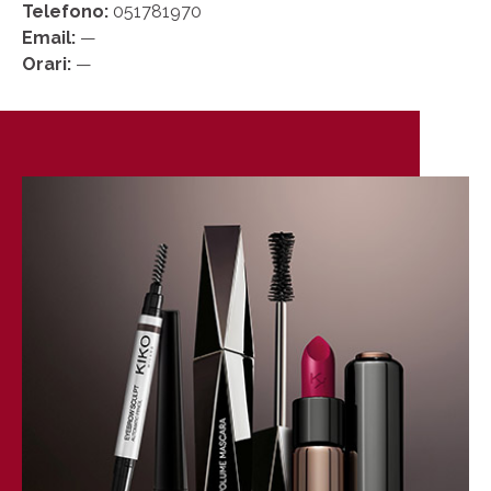
Telefono:
051781970
Email:
—
Orari:
—