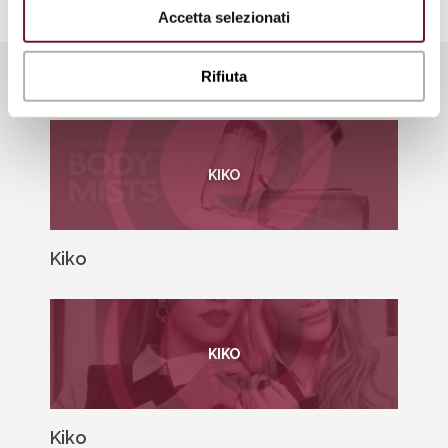
Accetta selezionati
Rifiuta
LE NOSTRE PROMOZIONI
KIKO
Kiko
KIKO
Kiko