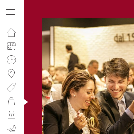
HOMEPAGE
IL CENTRO
ORARI
COME RAGGIUNGERCI
PROMOZIONI
NEGOZI
EVENTI
SERVIZI