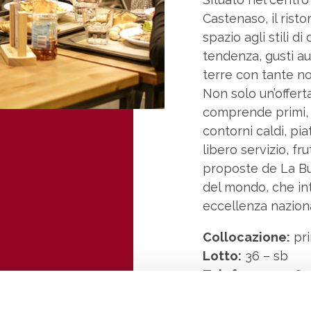
Castenaso, il ris
spazio agli stili 
tendenza, gusti aut
terre con tante nov
Non solo un’offert
comprende primi, se
contorni caldi, pia
libero servizio, f
proposte de La Buo
del mondo, che int
eccellenza nazional
Collocazione:
pri
Lotto:
36 – sb
Telefono:
051781
Email:
—