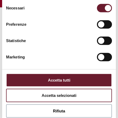
in ogni momento, gestire le preferenze di seguito
Selezione
mediante il link “
rivedi le tue scelte sui cookie
”.
Necessari
del
consenso
.
Preferenze
Statistiche
Marketing
Accetta tutti
Accetta selezionati
Rifiuta