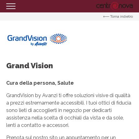
Torna indietro
HOMEPAGE
IL CENTRO
ORARI
COME RAGGIUNGERCI
Grand Vision
PROMOZIONI
NEGOZI
Cura della persona, Salute
EVENTI
GrandVision by Avanzi ti offre soluzioni visive di qualità
SERVIZI
a prezzi estremamente accessibili. I tuoi ottici di fiducia
sono lieti di accoglierti in negozio per dedicarti
IL TUO BUSINESS AL CENTRO
assistenza nella scelta di occhiali da vista e da sole,
lenti a contatto e accessori.
CONTATTI
Prenota sul nostro sito un appuntamento per un