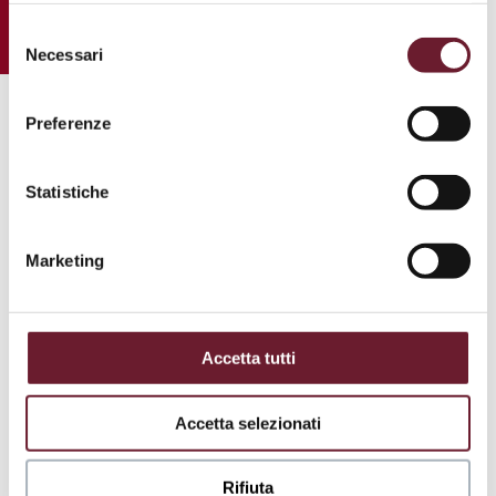
in ogni momento, gestire le preferenze di seguito
Selezione
mediante il link “
rivedi le tue scelte sui cookie
”.
Necessari
del
consenso
Preferenze
.
Statistiche
Marketing
Accetta tutti
Accetta selezionati
Rifiuta