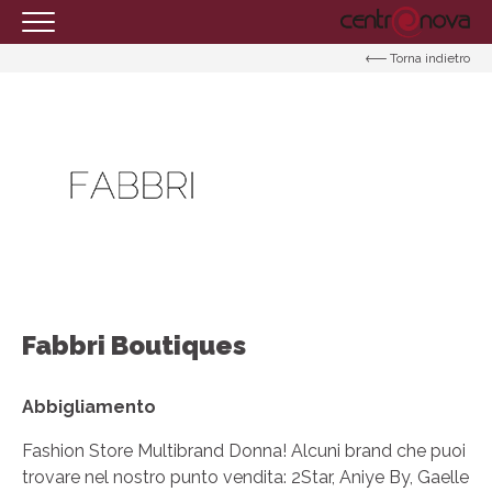
Torna indietro
HOMEPAGE
IL CENTRO
ORARI
COME RAGGIUNGERCI
PROMOZIONI
NEGOZI
EVENTI
Fabbri Boutiques
SERVIZI
IL TUO BUSINESS AL CENTRO
Abbigliamento
CONTATTI
Fashion Store Multibrand Donna! Alcuni brand che puoi
trovare nel nostro punto vendita: 2Star, Aniye By, Gaelle