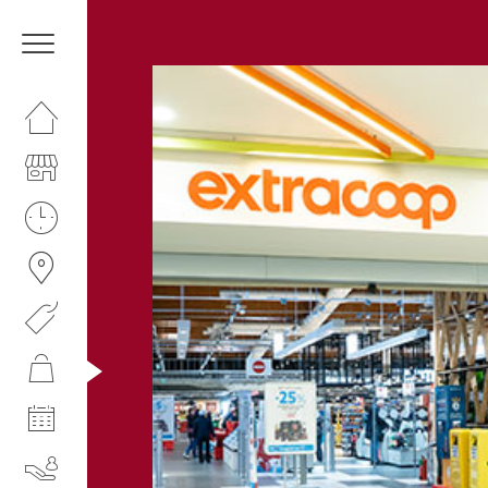
HOMEPAGE
IL CENTRO
ORARI
COME RAGGIUNGERCI
PROMOZIONI
NEGOZI
EVENTI
SERVIZI