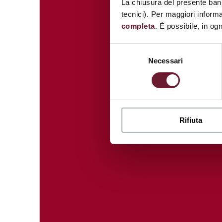
La chiusura del presente ban
tecnici). Per maggiori informa
completa
. È possibile, in og
Selezione
Necessari
del
consenso
Rifiuta