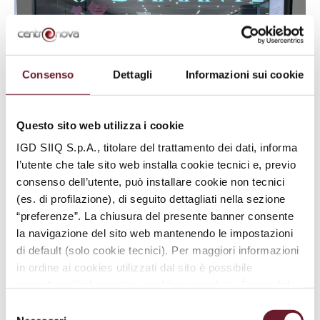
Consenso
Dettagli
Informazioni sui cookie
Questo sito web utilizza i cookie
IGD SIIQ S.p.A., titolare del trattamento dei dati, informa
l’utente che tale sito web installa cookie tecnici e, previo
consenso dell’utente, può installare cookie non tecnici
(es. di profilazione), di seguito dettagliati nella sezione
“preferenze”. La chiusura del presente banner consente
la navigazione del sito web mantenendo le impostazioni
di default (solo cookie tecnici). Per maggiori informazioni
in ordine ai cookies utilizzati dal sito è possibile
consultare
l’informativa cookies completa
. È possibile,
in ogni momento, gestire le preferenze di seguito
Selezione
mediante il link “
rivedi le tue scelte sui cookie
”.