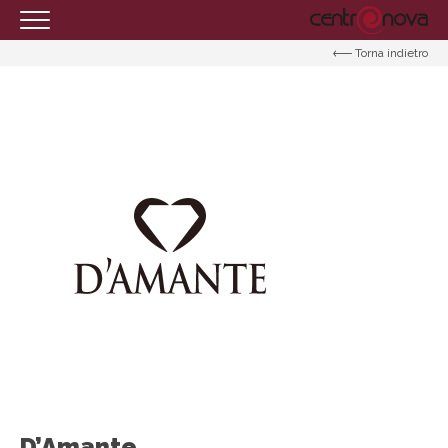
Torna indietro
HOMEPAGE
IL CENTRO
ORARI
COME RAGGIUNGERCI
PROMOZIONI
NEGOZI
EVENTI
SERVIZI
IL TUO BUSINESS AL CENTRO
CONTATTI
D’Amante