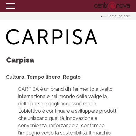
Torna indietro
HOMEPAGE
IL CENTRO
ORARI
COME RAGGIUNGERCI
Carpisa
PROMOZIONI
Cultura, Tempo libero, Regalo
NEGOZI
EVENTI
CARPISA è un brand di riferimento a livello
internazionale nel mondo della valigeria,
SERVIZI
delle borse e degli accessori moda.
L’obiettivo è continuare a sviluppare prodotti
IL TUO BUSINESS AL CENTRO
che uniscano qualità, innovazione e
CONTATTI
convenienza, rafforzando al contempo
l’impegno verso la sostenibilità. Il marchio