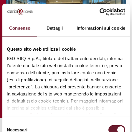
Consenso
Dettagli
Informazioni sui cookie
Questo sito web utilizza i cookie
IGD SIIQ S.p.A., titolare del trattamento dei dati, informa
l’utente che tale sito web installa cookie tecnici e, previo
consenso dell’utente, può installare cookie non tecnici
(es. di profilazione), di seguito dettagliati nella sezione
“preferenze”. La chiusura del presente banner consente
la navigazione del sito web mantenendo le impostazioni
di default (solo cookie tecnici). Per maggiori informazioni
in ordine ai cookies utilizzati dal sito è possibile
consultare
l’informativa cookies completa
. È possibile,
in ogni momento, gestire le preferenze di seguito
Selezione
mediante il link “
rivedi le tue scelte sui cookie
”.
Necessari
del